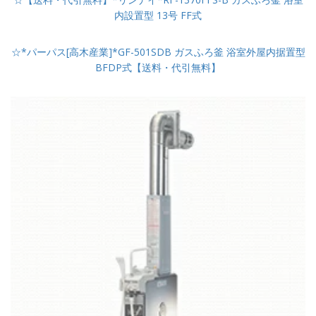
内設置型 13号 FF式
☆*パーパス[高木産業]*GF-501SDB ガスふろ釜 浴室外屋内据置型
BFDP式【送料・代引無料】