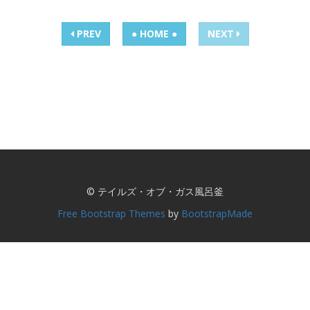
PREV
● HOME ●
NEXT
© テイルズ・オブ・ガス風呂釜
Free Bootstrap Themes
by
BootstrapMade