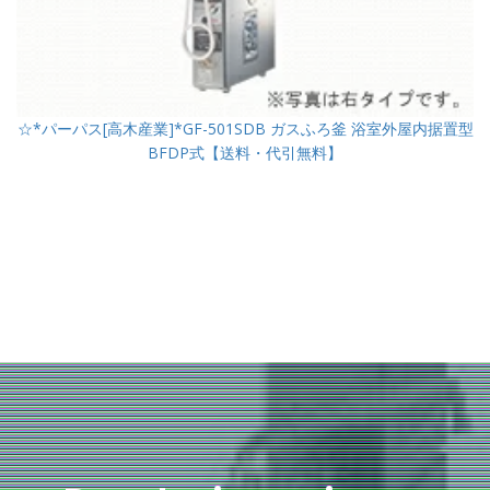
☆*パーパス[高木産業]*GF-501SDB ガスふろ釜 浴室外屋内据置型
BFDP式【送料・代引無料】