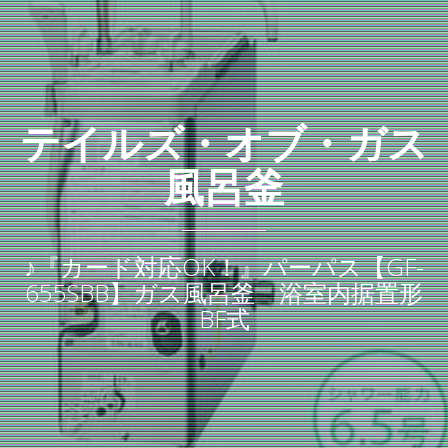
テイルズ・オブ・ガス
風呂釜
♪『カード対応OK！』パーパス【GF-
655SBB】ガス風呂釜 浴室内据置形
BF式