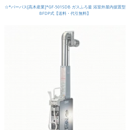
☆*パーパス[高木産業]*GF-501SDB ガスふろ釜 浴室外屋内据置型
BFDP式【送料・代引無料】