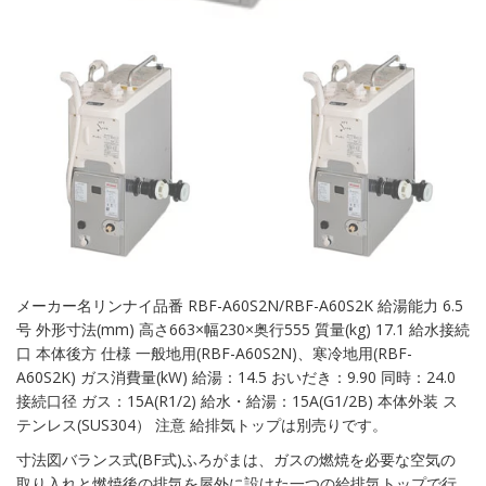
メーカー名リンナイ品番 RBF-A60S2N/RBF-A60S2K 給湯能力 6.5
号 外形寸法(mm) 高さ663×幅230×奥行555 質量(kg) 17.1 給水接続
口 本体後方 仕様 一般地用(RBF-A60S2N)、寒冷地用(RBF-
A60S2K) ガス消費量(kW) 給湯：14.5 おいだき：9.90 同時：24.0
接続口径 ガス：15A(R1/2) 給水・給湯：15A(G1/2B) 本体外装 ス
テンレス(SUS304） 注意 給排気トップは別売りです。
寸法図バランス式(BF式)ふろがまは、ガスの燃焼を必要な空気の
取り入れと燃焼後の排気を屋外に設けた一つの給排気トップで行