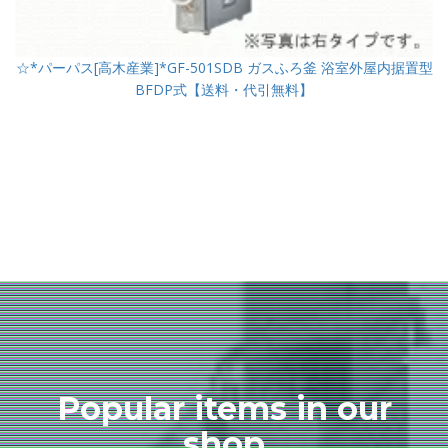
☆*パーパス[高木産業]*GF-501SDB ガスふろ釜 浴室外屋内据置型
BFDP式【送料・代引無料】
Popular items in our
shop