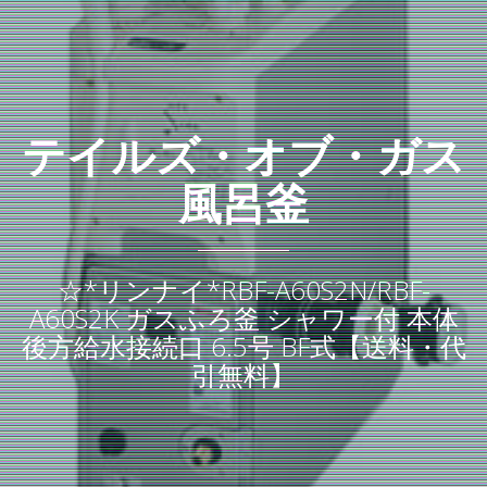
テイルズ・オブ・ガス
風呂釜
☆*リンナイ*RBF-A60S2N/RBF-
A60S2K ガスふろ釜 シャワー付 本体
後方給水接続口 6.5号 BF式【送料・代
引無料】