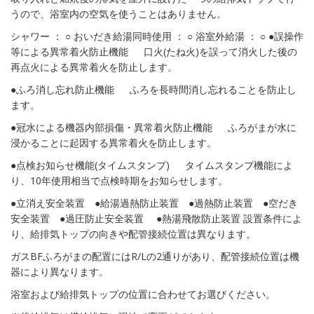
うので、浴室内の空気を使うことはありません。
シャワー ： ○ おいだき給湯同時使用 ： ○ 浴室外給湯 ： ○ ●誤操作
等による異常着火防止機能 口火(たね火)を誤って消火した後の
再点火による異常着火を防止します。
●ふろ消し忘れ防止機能 ふろを長時間消し忘れることを防止し
ます。
●冠水による機器内部損傷・異常着火防止機能 ふろがまが水に
浸かることに起因する異常着火を防止します。
●点検お知らせ機能(タイムスタンプ) タイムスタンプ機能によ
り、10年使用相当で点検時期をお知らせします。
●立消え安全装置 ●給湯過熱防止装置 ●過熱防止装置 ●空だき
安全装置 ●過圧防止安全装置 ●熱湯飛散防止装置 設置条件によ
り、給排気トップの向きや配管接続位置は異なります。
ガスBFふろがまの配置にはR/Lの2通りがあり、配管接続位置は機
器により異なります。
浴室および給排気トップの位置に合わせてお選びください。