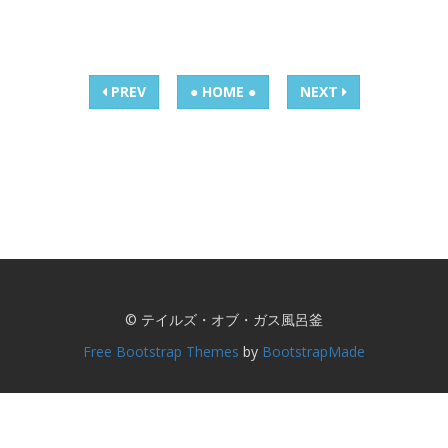
PREV
● HOME ●
NEXT
© テイルズ・オブ・ガス風呂釜
Free Bootstrap Themes
by
BootstrapMade