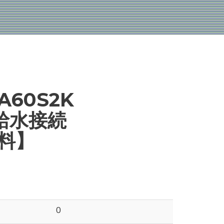
A60S2K
給水接続
無料】
0