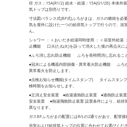
径 ガス：15A(R1/2) 給水・給湯：15A(G1/2B) 本体外
気トップは別売りです。
寸法図バランス式(BF式)ふろがまは、ガスの燃焼を必
気を屋外に設けた一つの給排気トップで行うので、浴
ん。
シャワー ： ○ おいだき給湯同時使用 ： ○ 浴室外給湯
止機能 口火(たね火)を誤って消火した後の再点火に
●ふろ消し忘れ防止機能 ふろを長時間消し忘れるこ
●冠水による機器内部損傷・異常着火防止機能 ふろ
異常着火を防止します。
●点検お知らせ機能(タイムスタンプ) タイムスタンプ
検時期をお知らせします。
●立消え安全装置 ●給湯過熱防止装置 ●過熱防止装置
安全装置 ●熱湯飛散防止装置 設置条件により、給排
異なります。
ガスBFふろがまの配置にはR/Lの2通りがあり、配管
浴室および給排気トップの位置に合わせてお選びくだ