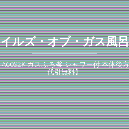
テイルズ・オブ・ガス風呂
RBF-A60S2K ガスふろ釜 シャワー付 本体後
代引無料】