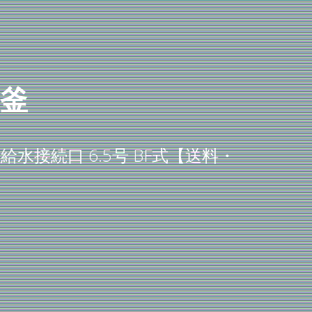
釜
方給水接続口 6.5号 BF式【送料・