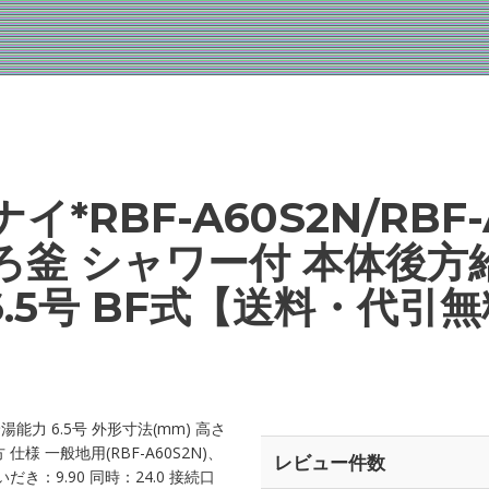
イ*RBF-A60S2N/RBF-
ろ釜 シャワー付 本体後方
6.5号 BF式【送料・代引
給湯能力 6.5号 外形寸法(mm) 高さ
方 仕様 一般地用(RBF-A60S2N)、
レビュー件数
おいだき：9.90 同時：24.0 接続口