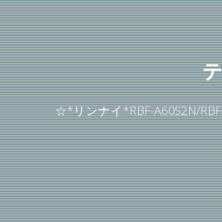
☆*リンナイ*RBF-A60S2N/