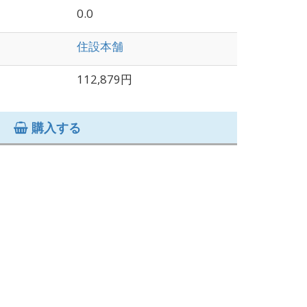
0.0
住設本舗
112,879円
購入する