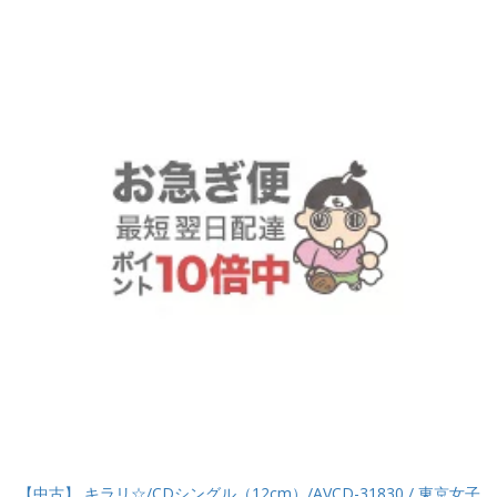
【中古】 キラリ☆/CDシングル（12cm）/AVCD-31830 / 東京女子