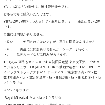
■”s1、s2”などの番号は、弊社管理番号です。
どちらでもご購入いただけます。
■商品状態の表記につきまして・非常に良い： 非常に良い状態
です。
再生には問題がありません。
・良い： 使用されてはいますが、再生に問題はありません。
・可： 再生には問題ありませんが、ケース、ジャケッ
ト、 歌詞カードなどに痛みがあります。
■こちらの商品もオススメです ● 初回限定盤 東京女子流 トウキョ
ウジョシリュウ / 1st JAPAN TOUR 〜鼓動の秘密〜 LIVE DVD / エ
イベックストラックス [DVD] アーティスト:東京女子流＜br＞枚
数:1枚組み＜br＞限定盤:通常＜br＞曲数:3曲＜br＞曲名:DISK1 ＜br
＞1.キラリ☆
＜br＞2.キラリ☆
-Royal Mirrorball Mix-＜br＞3.キラリ☆
-Instrumental-＜br＞タイアップ情報:キラリ☆