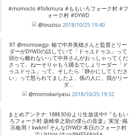
#momoclo #folkmura #ももいろフォーク村 #フ
ォーク村 #DYWD
@teusisu
2018/10/25 19:40
RT @momowgp: 袖で中井美穂さんと監督とリー
ダーがDYWDの話していて「ドゥユドゥユ」って
頭から離れないって中井さんがおっしゃってくだ
さって。ねーそりゃもう踊るでしょリーダー「ド
ゥユドゥユ」って。そしたら「静かにしてくださ
い」って怒られてましたよ、係の人に、我がリー
ダ…
@momokariyasu
2018/10/25 19:32
まとめアンテナ: 18時30分より生放送中!!『ももい
ろフォーク村 坂崎幸之助の僕らの音楽』実況･掲
示板用！kwkm｢そんなDYWD! 本日のフォーク村
で｣ https://t.co/9HF5XAjsEg