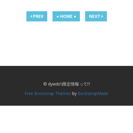
PREV
● HOME ●
NEXT
© dywdの限定情報って!?
Free Bootstrap Themes
by
BootstrapMade