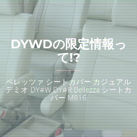
DYWDの限定情報っ
て!?
ベレッツァ シートカバー カジュアル
デミオ DY#W DY#R Bellezza シートカ
バー M816