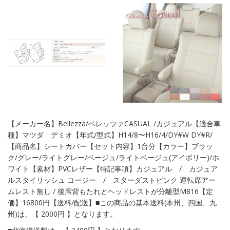
【メーカー名】Bellezza/ベレッツァCASUAL /カジュアル【適合車
種】マツダ デミオ【年式/型式】H14/8〜H16/4/DY#W DY#R/
【商品名】シートカバー【セット内容】1台分【カラー】ブラッ
ク/グレー/ライトグレー/ベージュ/ライトベージュ(アイボリー)/ホ
ワイト【素材】PVCレザー【特記事項】カジュアル / カジュア
ルスタイリッシュ コージー / スターダストピンク 運転席アー
ムレスト無し / 後席背もたれとヘッドレストが分離型M816【定
価】16800円【送料/配送】■この商品の基本送料(本州、四国、九
州)は、【 2000円 】となります。