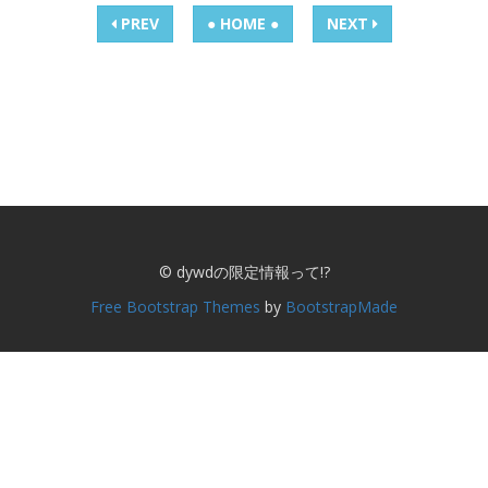
PREV
● HOME ●
NEXT
© dywdの限定情報って!?
Free Bootstrap Themes
by
BootstrapMade