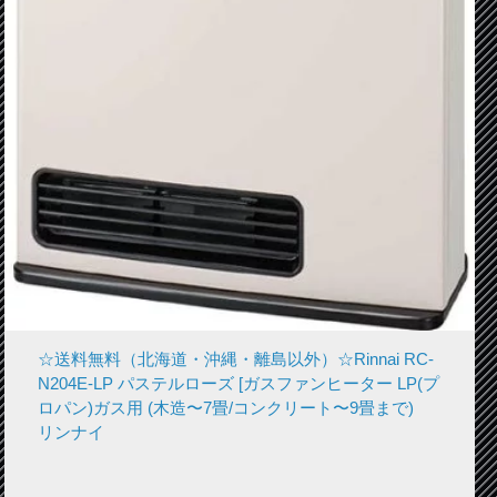
☆送料無料（北海道・沖縄・離島以外）☆Rinnai RC-
N204E-LP パステルローズ [ガスファンヒーター LP(プ
ロパン)ガス用 (木造〜7畳/コンクリート〜9畳まで)
リンナイ