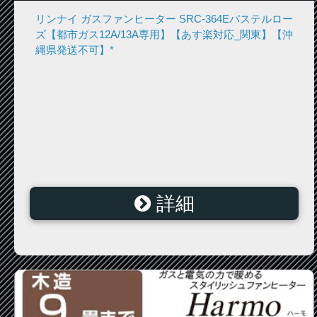
リンナイ ガスファンヒーター SRC-364Eパステルロー
ズ【都市ガス12A/13A専用】【あす楽対応_関東】【沖
縄県発送不可】*
詳細