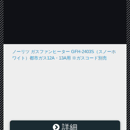
ノーリツ ガスファンヒーター GFH-2403S（スノーホ
ワイト）都市ガス12A・13A用 ※ガスコード別売
詳細