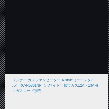
リンナイ ガスファンヒーター A-style（エースタイ
ル）RC-N5801NP（ホワイト）都市ガス12A・13A用
※ガスコード別売