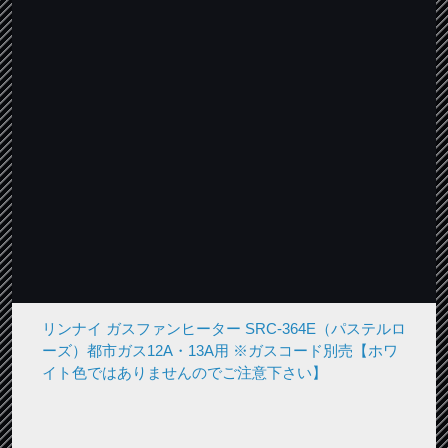
リンナイ ガスファンヒーター SRC-364E（パステルロ
ーズ）都市ガス12A・13A用 ※ガスコード別売【ホワ
イト色ではありませんのでご注意下さい】