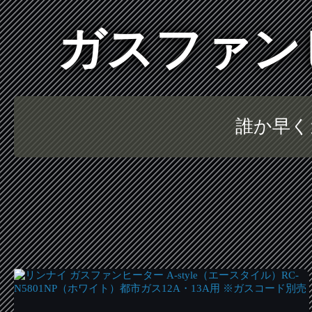
ガスファン
誰か早く