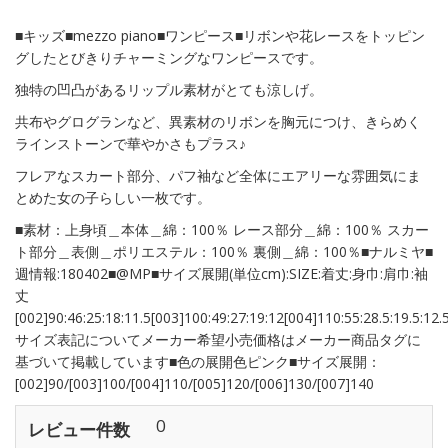
■キッズ■mezzo piano■ワンピース■リボンや花レースをトッピン
グしたとびきりチャーミングなワンピースです。
独特の凹凸があるリップル素材がとても涼しげ。
共布やグログランなど、異素材のリボンを胸元につけ、きらめく
ラインストーンで華やかさもプラス♪
フレアなスカート部分、パフ袖など全体にエアリーな雰囲気にま
とめた女の子らしい一枚です。
■素材：上身頃＿本体＿綿：100％ レース部分＿綿：100％ スカー
ト部分＿表側＿ポリエステル：100％ 裏側＿綿：100％■ナルミヤ■
週情報:180402■@MP■サイズ展開(単位cm):SIZE:着丈:身巾:肩巾:袖
丈
[002]90:46:25:18:11.5[003]100:49:27:19:12[004]110:55:28.5:19.5:12.
サイズ表記についてメーカー希望小売価格はメーカー商品タグに
基づいて掲載しています■色の展開色ピンク■サイズ展開：
[002]90/[003]100/[004]110/[005]120/[006]130/[007]140
0
レビュー件数