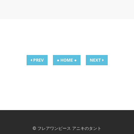
PREV
● HOME ●
NEXT
© フレアワンピース アニキのタント